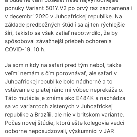
ponuky Variant 501Y.V2 po prvý raz zaznamenali
v decembri 2020 v Juhoafrickej republike. Na
základe predbežných štúdií sa aj ten rýchlejšie
šíri, takisto sa však zatiaľ nepotvrdilo, že by
spôsoboval závažnejší priebeh ochorenia
COVID-19. 10 h.
Ja som nikdy na safari pred tým nebol, takže
veľmi nemám s čím porovnávať, ale safari v
Juhoafrickej republike bolo nádherné a to
vstávanie o piatej ráno mi vôbec neprekážalo.
Táto mutácia je známa ako E484K a nachádza
sa vo variantoch zistených v Juhoafrickej
republike a Brazílii, ale nie v britskom variante.
Počas novej štúdie, ktorú ešte kolegovia vedci
odborne neposudzovali, výskumníci v JAR