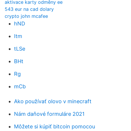
aktivace karty odměny ee
543 eur na cad dolary
crypto john mcafee
hND
Itm
tLSe
BHt
Rg
mCb
Ako používať olovo v minecraft
Nám daňové formuláre 2021
Môžete si kúpiť bitcoin pomocou