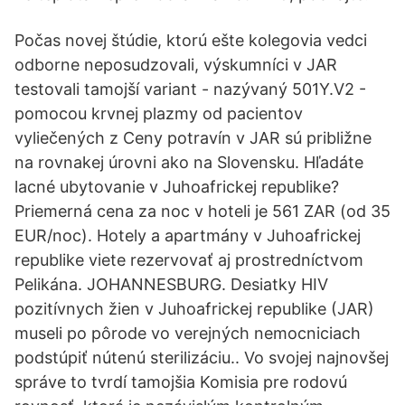
Počas novej štúdie, ktorú ešte kolegovia vedci
odborne neposudzovali, výskumníci v JAR
testovali tamojší variant - nazývaný 501Y.V2 -
pomocou krvnej plazmy od pacientov
vyliečených z Ceny potravín v JAR sú približne
na rovnakej úrovni ako na Slovensku. Hľadáte
lacné ubytovanie v Juhoafrickej republike?
Priemerná cena za noc v hoteli je 561 ZAR (od 35
EUR/noc). Hotely a apartmány v Juhoafrickej
republike viete rezervovať aj prostredníctvom
Pelikána. JOHANNESBURG. Desiatky HIV
pozitívnych žien v Juhoafrickej republike (JAR)
museli po pôrode vo verejných nemocniciach
podstúpiť nútenú sterilizáciu.. Vo svojej najnovšej
správe to tvrdí tamojšia Komisia pre rodovú