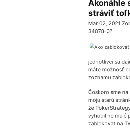
Akonáhle s
stráviť to
Mar 02, 2021 Zob
34878-0?
jednotlivci sa d
máte možnosť blok
zoznamu zablok
Čoskoro sme na 
moju starú strán
že PokerStrategy
vyhodil ne malé 
zablokovať na Tw