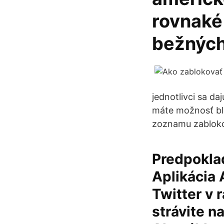
rovnaké
bežných
jednotlivci sa d
máte možnosť blok
zoznamu zablok
Predpoklad
Aplikácia
Twitter v 
strávite n