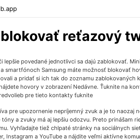
eb.app
blokovať reťazový tw
i lepšie povedané jednotlivci sa dajú zablokovať. Min
Na smartfónoch Samsung máte možnosť blokovať hov
novali a pridať si ich tak do zoznamu zablokovaných 
n nájdete hovory v zobrazení Nedávne. Ťuknite na kon
redvolieb pre tieto kontakty ťuknite
žíva pre upozornenie nepríjemný zvuk a je to naozaj 
 tóny a zvuky má aj lepšiu odozvu. Preto prinášam rie
mu. Vyhľadajte tiež chlpaté stránky na sociálnych si
r, Instagram a YouTube a nájdite veľmi aktívne komun