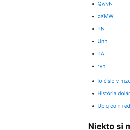
QwvN
pXMW
hN
Unn
hA
rvn
Io číslo v mz
História dolá
Ubiq coin red
Niekto si 