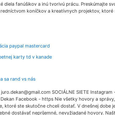
é diela fanúšikov a inú tvorivú prácu. Preskúmajte s
tredníctvom koníčkov a kreatívnych projektov, ktoré 
kácia paypal mastercard
tnej karty td v kanade
ra sa rand vs nás
il - juro.dekan@gmail.com SOCIÁLNE SIETE Instagram
 Dekan Facebook - https Nie všetky hovory a správy, 
ie, ktoré ste skutočne chceli dostať. V dnešnej dobe j
ebné dostávať nepríjemné, nevyžiadané hovory. Našť