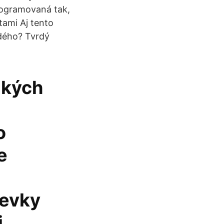
programovaná tak,
ami Aj tento
dého? Tvrdý
akých
o
e
pevky
i