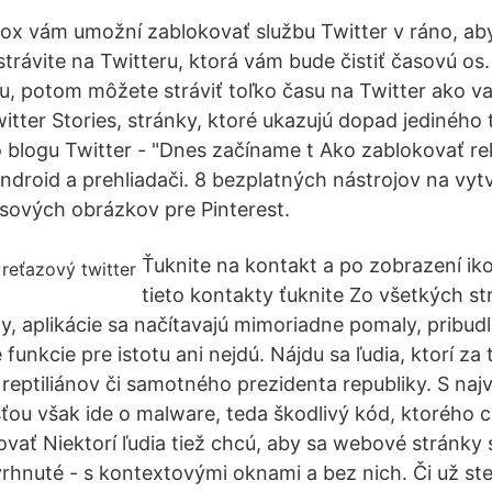
ox vám umožní zablokovať službu Twitter v ráno, aby
strávite na Twitteru, ktorá vám bude čistiť časovú os
cu, potom môžete stráviť toľko času na Twitter ako va
Twitter Stories, stránky, ktoré ukazujú dopad jedinéh
o blogu Twitter - "Dnes začíname t Ako zablokovať r
Android a prehliadači. 8 bezplatných nástrojov na vyt
usových obrázkov pre Pinterest.
Ťuknite na kontakt a po zobrazení ik
tieto kontakty ťuknite Zo všetkých st
y, aplikácie sa načítavajú mimoriadne pomaly, pribud
 funkcie pre istotu ani nejdú. Nájdu sa ľudia, ktorí za 
 reptiliánov či samotného prezidenta republiky. S na
u však ide o malware, teda škodlivý kód, ktorého c
vať Niektorí ľudia tiež chcú, aby sa webové stránky s
rhnuté - s kontextovými oknami a bez nich. Či už ste