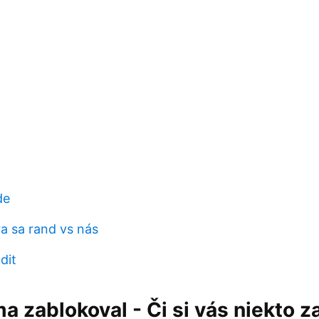
de
ra sa rand vs nás
dit
ma zablokoval - Či si vás niekto z