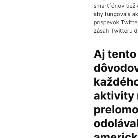
smartfónov tiež 
aby fungovala ak
príspevok Twitt
zásah Twitteru d
Aj tento
dôvodov
každého
aktivity
prelomov
odolával
americk