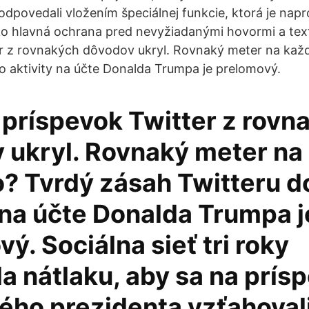
odpovedali vložením špeciálnej funkcie, ktorá je na
o hlavná ochrana pred nevyžiadanými hovormi a text
er z rovnakých dôvodov ukryl. Rovnaký meter na kaž
o aktivity na účte Donalda Trumpa je prelomový.
 príspevok Twitter z rovn
 ukryl. Rovnaký meter na
? Tvrdý zásah Twitteru d
 na účte Donalda Trumpa j
ý. Sociálna sieť tri roky
a nátlaku, aby sa na prís
ého prezidenta vzťahoval