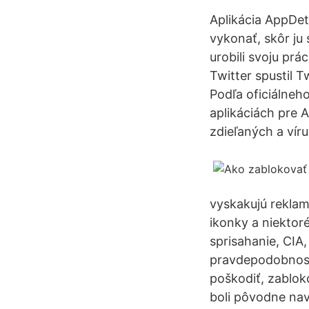
Aplikácia AppDet
vykonať, skôr ju 
urobili svoju prá
Twitter spustil 
Podľa oficiálneh
aplikáciách pre 
zdieľaných a vír
vyskakujú reklam
ikonky a niektoré
sprisahanie, CIA,
pravdepodobnosťo
poškodiť, zabloko
boli pôvodne nav