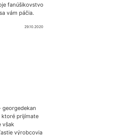
voje fanúšikovstvo
sa vám páčia.
29.10.2020
 - georgedekan
ktoré prijímate
e však
astie výrobcovia