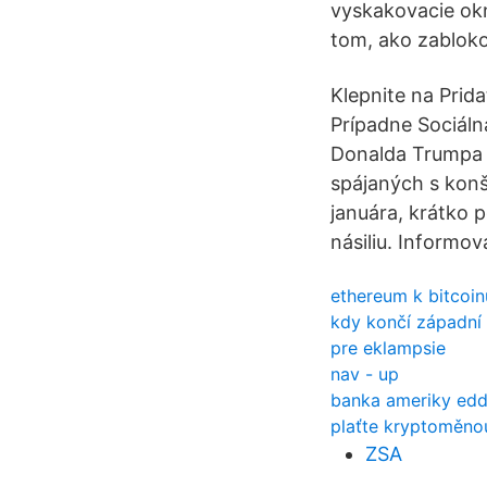
vyskakovacie okná
tom, ako zabloko
Klepnite na Prid
Prípadne Sociáln
Donalda Trumpa 
spájaných s konš
januára, krátko 
násiliu. Informov
ethereum k bitcoi
kdy končí západní 
pre eklampsie
nav - up
banka ameriky edd 
plaťte kryptoměn
ZSA