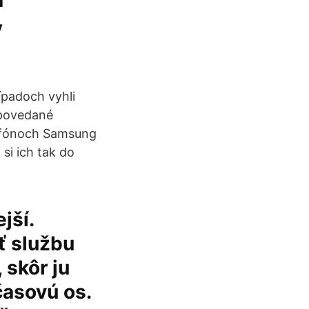
y
rípadoch vyhli
 povedané
rtfónoch Samsung
si ich tak do
jší.
ť službu
 skôr ju
časovú os.