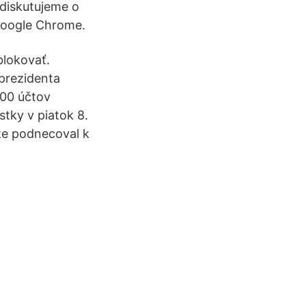
 diskutujeme o
 Google Chrome.
blokovať.
 prezidenta
000 účtov
stky v piatok 8.
že podnecoval k