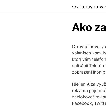
skatterayou.w
Ako za
Otravné hovory č
volaniach vám. 
ktorí vám telefo
aplikácii Telefó
zobrazení ikon p
Nie len Alza vyu
reklama príjemné
zablokovať rekla
Facebook, Twitte