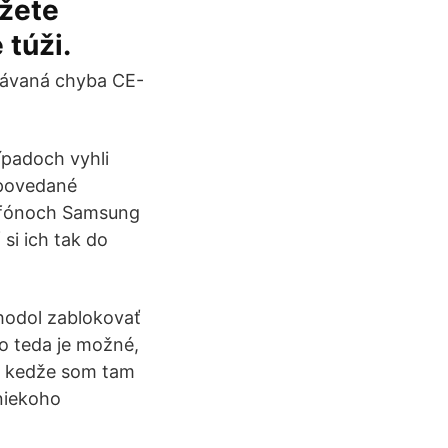
ôžete
 túži.
obávaná chyba CE-
rípadoch vyhli
 povedané
rtfónoch Samsung
si ich tak do
hodol zablokovať
o teda je možné,
i, kedže som tam
 niekoho