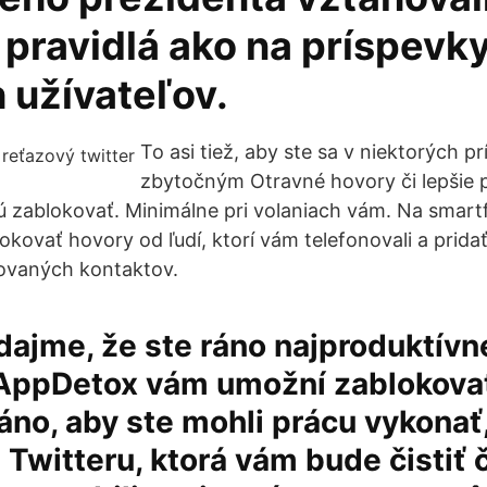
 pravidlá ako na príspevk
 užívateľov.
To asi tiež, aby ste sa v niektorých p
zbytočným Otravné hovory či lepšie
ajú zablokovať. Minimálne pri volaniach vám. Na sma
ovať hovory od ľudí, ktorí vám telefonovali a pridať 
ovaných kontaktov.
ajme, že ste ráno najproduktívne
 AppDetox vám umožní zablokova
ráno, aby ste mohli prácu vykonať,
a Twitteru, ktorá vám bude čistiť 