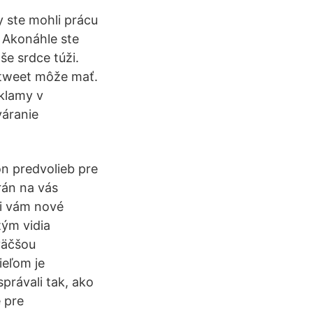
 ste mohli prácu
. Akonáhle ste
še srdce túži.
o tweet môže mať.
eklamy v
váranie
on predvolieb pre
rán na vás
li vám nové
tým vidia
jväčšou
ieľom je
právali tak, ako
 pre