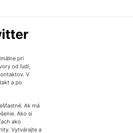
itter
imálne pri
ory od ľudí,
kontaktov. V
takt a po
nešťastné. Ak má
šenie. Ako si
eťach ako
ity. Vytvárajte a