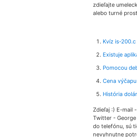
zdieľajte umeleck
alebo turné pros
Kvíz is-200.c
Existuje apli
Pomocou debe
Cena výčapu
História dolá
Zdieľaj :) E-ma
Twitter - George
do telefónu, sú t
nevyhnutne potr