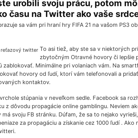
te urobili svoju prácu, potom m
ľko času na Twitter ako vaše srdce
razuje sa vám pri hraní hry FIFA 21 na vašom PS3 
To asi tiež, aby ste sa v niektorých p
zbytočným Otravné hovory či lepšie
ajú zablokovať. Minimálne pri volaniach vám. Na sma
ovať hovory od ľudí, ktorí vám telefonovali a pridať 
ovaných kontaktov.
vrchole stúpania v neveľkom sedle. Facebook sa roz
ku z dôvodu propagácie online gamblingu. Neviem ak
 má svoju FB stránku. Dúfam, že sa to nejako vyrieš
peniaze za propagáciu a získanie cez 1000 ľudí . Ako
itteri.