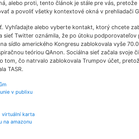
, alebo proti, tento článok je stále pre vás, pretože
vať a povoliť všetky kontextové okná v prehliadači
ať. Vyhľadajte alebo vyberte kontakt, ktorý chcete za
a sieť Twitter oznámila, že po útoku podporovateľov
na sídlo amerického Kongresu zablokovala vyše 70.
piračnou teóriou QAnon. Sociálna sieť začala svoje či
po tom, čo natrvalo zablokovala Trumpov účet, preto
ala TASR.
nům
unie v publixu
virtuální karta
ou na amazonu