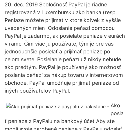
20. dec. 2019 Spoločnosť PayPal je riadne
registrovaná v Luxembursku ako banka (resp.
Peniaze môžete prijímať v ktorejkoľvek z vyššie
uvedených mien Odoslanie peňazí pomocou
PayPal je zadarmo, ak posielate peniaze v eurách
v rámci Čím viac ju používate, tým je pre vás
jednoduchšie posielať a prijímať peniaze po
celom svete. Posielanie peňazí už nikdy nebude
ako predtým. PayPal je používaný ako možnosť
poslania peňazí za nákup tovaru v internetovom
obchode. PayPal umožňuje prijímať peniaze od
iných používateľov PayPal.
Ako
posla
ť peniaze z PayPalu na bankový účet Aby ste
mohli svoje zarobené peniaze z PayPalu odoslať