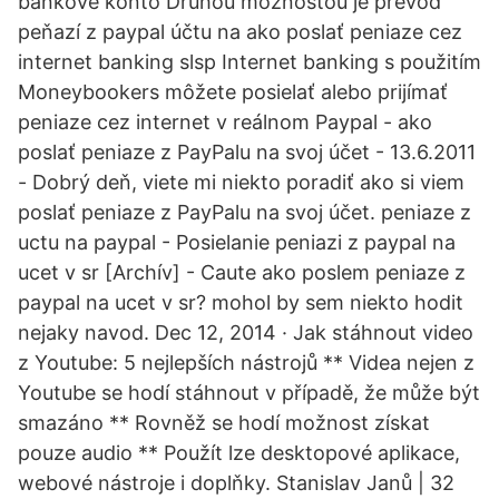
bankové konto Druhou možnosťou je prevod
peňazí z paypal účtu na ako poslať peniaze cez
internet banking slsp Internet banking s použitím
Moneybookers môžete posielať alebo prijímať
peniaze cez internet v reálnom Paypal - ako
poslať peniaze z PayPalu na svoj účet - 13.6.2011
- Dobrý deň, viete mi niekto poradiť ako si viem
poslať peniaze z PayPalu na svoj účet. peniaze z
uctu na paypal - Posielanie peniazi z paypal na
ucet v sr [Archív] - Caute ako poslem peniaze z
paypal na ucet v sr? mohol by sem niekto hodit
nejaky navod. Dec 12, 2014 · Jak stáhnout video
z Youtube: 5 nejlepších nástrojů ** Videa nejen z
Youtube se hodí stáhnout v případě, že může být
smazáno ** Rovněž se hodí možnost získat
pouze audio ** Použít lze desktopové aplikace,
webové nástroje i doplňky. Stanislav Janů | 32