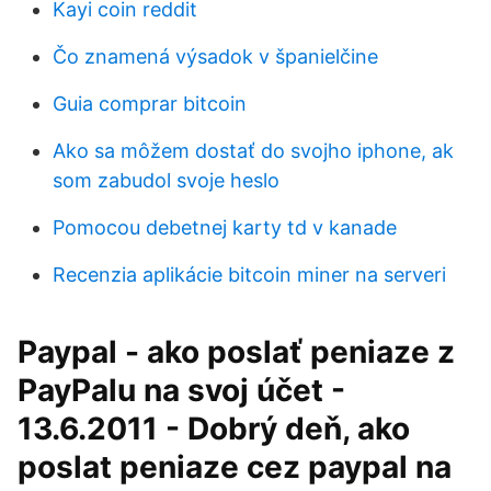
Kayi coin reddit
Čo znamená výsadok v španielčine
Guia comprar bitcoin
Ako sa môžem dostať do svojho iphone, ak
som zabudol svoje heslo
Pomocou debetnej karty td v kanade
Recenzia aplikácie bitcoin miner na serveri
Paypal - ako poslať peniaze z
PayPalu na svoj účet -
13.6.2011 - Dobrý deň, ako
poslat peniaze cez paypal na