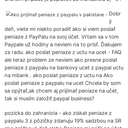
Dobr
ý
deň, viete mi niekto poradiť ako si viem poslať
peniaze z PayPalu na svoj účet. Vŕtam sa v tom
Paypale už hodiny a neviem na to prísť. Ďakujem
za radu. ako poslat peniaze z uctu na ucet - FAQ
ale teraz problem ze neviem ako presne poslat
peniaze z paypalu na bankovy ucet z paypal uctu
na mbank . ako poslat peniaze z uctu na Ako
poslat peniaze z paypalu na ucet Chcela by som
sa opýtať,ak chcem aj prijímať peniaze na učet,
tak si musím založiť paypal business?
pozicka do zahranicia - ako ziskat peniaze z
paypalu 3 z pôzičky zdanuju 19% sadzbou na SR