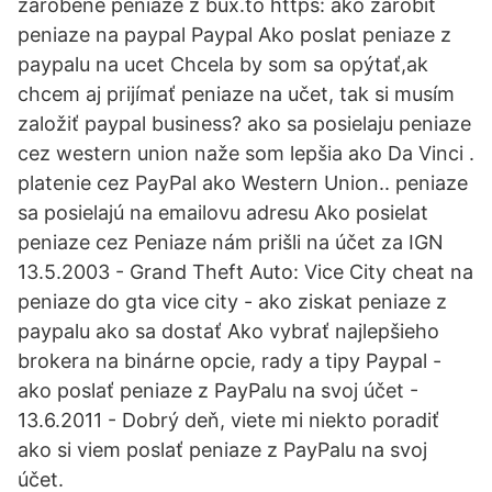
zarobene peniaze z bux.to https: ako zarobit
peniaze na paypal Paypal Ako poslat peniaze z
paypalu na ucet Chcela by som sa opýtať,ak
chcem aj prijímať peniaze na učet, tak si musím
založiť paypal business? ako sa posielaju peniaze
cez western union naže som lepšia ako Da Vinci .
platenie cez PayPal ako Western Union.. peniaze
sa posielajú na emailovu adresu Ako posielat
peniaze cez Peniaze nám prišli na účet za IGN
13.5.2003 - Grand Theft Auto: Vice City cheat na
peniaze do gta vice city - ako ziskat peniaze z
paypalu ako sa dostať Ako vybrať najlepšieho
brokera na binárne opcie, rady a tipy Paypal -
ako poslať peniaze z PayPalu na svoj účet -
13.6.2011 - Dobrý deň, viete mi niekto poradiť
ako si viem poslať peniaze z PayPalu na svoj
účet.