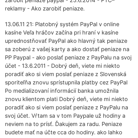
zarobit peniaze paypal - 25.6.2014 - PTC–
reklamy - Ako zarobiť peniaze.
13.06.11 21: Platobný systém PayPal v online
kasíne Veľa hráčov začína pri hraní v kasíne
uprednostňovať PayPal ako hlavný tak peniaze
sa zoberú z vašej karty a ako dostať peniaze na
PP Paypal - ako poslať peniaze z PayPalu na svoj
účet - 13.6.2011 - Dobrý deň, viete mi niekto
poradiť ako si viem poslať peniaze z Slovenská
sporiteľňa znovu sprístupnila platby cez PayPal
Po medializovaní informácií banka umožnila
znovu klientom plati Dobrý deň, viete mi niekto
poradiť ako si viem poslať peniaze z PayPalu na
svoj účet. Vŕtam sa v tom Paypale už hodiny a
neviem na to prísť. Ďakujem za radu. Peniaze
budete mať na účte cca do hodiny. ako lahko