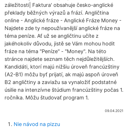
záležitosti| Faktura' obsahuje česko-anglické
překlady běžných výrazů a frází. Angličtina
online - Anglické fráze - Anglické Fráze Money -
Najdete zde ty nepoužívanější anglické fráze na
téma peníze. Ať už se angličtinu učíte z
jakéhokoliv důvodu, jistě se Vám mohou hodit
fráze na téma "Peníze" - "Money". Na této
stránce najdete seznam těch nejdůležitějších.
Kandidáti, ktorí majú nižšiu úroveň francúzštiny
(A2-B1) môžu byť prijatí, ak majú aspoň úroveň
B2 angličtiny a zaviažu sa vynaložiť podstatné
úsilie na intenzívne štúdium francúzštiny počas 1.
ročníka. Môžu študovať program 1.
09.04.2021
Nie návod na pizzu