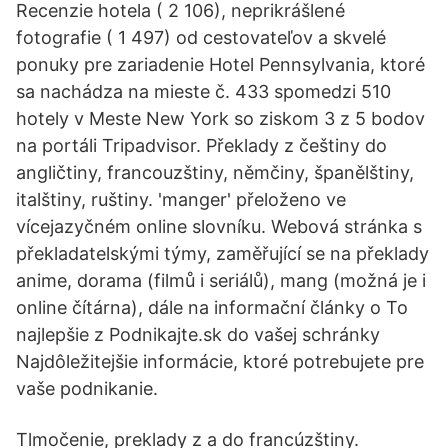
Recenzie hotela ( 2 106), neprikrášlené
fotografie ( 1 497) od cestovateľov a skvelé
ponuky pre zariadenie Hotel Pennsylvania, ktoré
sa nachádza na mieste č. 433 spomedzi 510
hotely v Meste New York so ziskom 3 z 5 bodov
na portáli Tripadvisor. Překlady z češtiny do
angličtiny, francouzštiny, němčiny, španělštiny,
italštiny, ruštiny. 'manger' přeloženo ve
vícejazyčném online slovníku. Webová stránka s
překladatelskými týmy, zaměřující se na překlady
anime, dorama (filmů i seriálů), mang (možná je i
online čítárna), dále na informační články o To
najlepšie z Podnikajte.sk do vašej schránky
Najdôležitejšie informácie, ktoré potrebujete pre
vaše podnikanie.
Tlmočenie, preklady z a do francúzštiny.