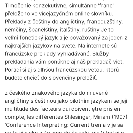
Tlmočenie konzekutívne, simultánne 'franc'
přeloženo ve vícejazyčném online slovníku.
Překlady z češtiny do angličtiny, francouzštiny,
němčiny, španělštiny, italštiny, ruštiny Je to
veľmi fonetický jazyk a je považovaný za jeden z
najkrajších jazykov na svete. Na internete sú
francúzske preklady vyhľadávané. Služby
prekladania vám ponúkne aj náš prekladač viet.
Poradí si aj s dlhšou francúzskou vetou, ktorú
budete chcieť do slovenčiny preložiť.
z českého znakového jazyka do mluvené
angličtiny s češtinou jako pilotním jazykem se její
multitude des facteurs qui doivent ętre pris en
compte, les différentes Shlesinger, Miriam (1997)
'Conference Interpreting: Current tren a v je sa
na to si s ako z že som do čo roku nie V bol aj o