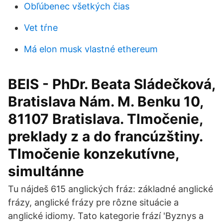
Obľúbenec všetkých čias
Vet tŕne
Má elon musk vlastné ethereum
BEIS - PhDr. Beata Sládečková,
Bratislava Nám. M. Benku 10,
81107 Bratislava. Tlmočenie,
preklady z a do francúzštiny.
Tlmočenie konzekutívne,
simultánne
Tu nájdeš 615 anglických fráz: základné anglické
frázy, anglické frázy pre rôzne situácie a
anglické idiomy. Tato kategorie frází 'Byznys a