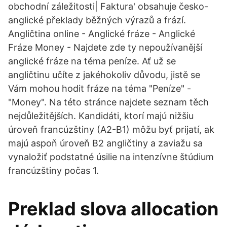
obchodní záležitosti| Faktura' obsahuje česko-
anglické překlady běžných výrazů a frází.
Angličtina online - Anglické fráze - Anglické
Fráze Money - Najdete zde ty nepoužívanější
anglické fráze na téma peníze. Ať už se
angličtinu učíte z jakéhokoliv důvodu, jistě se
Vám mohou hodit fráze na téma "Peníze" -
"Money". Na této stránce najdete seznam těch
nejdůležitějších. Kandidáti, ktorí majú nižšiu
úroveň francúzštiny (A2-B1) môžu byť prijatí, ak
majú aspoň úroveň B2 angličtiny a zaviažu sa
vynaložiť podstatné úsilie na intenzívne štúdium
francúzštiny počas 1.
Preklad slova allocation