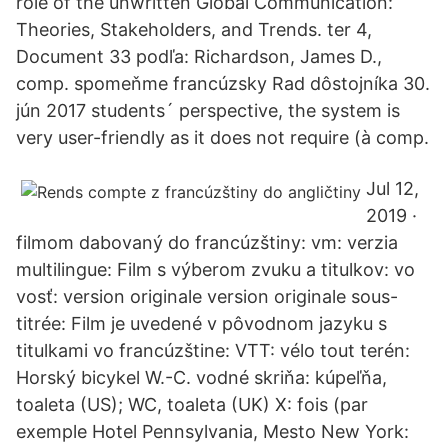
role of the unwritten Global Communication:
Theories, Stakeholders, and Trends. ter 4,
Document 33 podľa: Richardson, James D.,
comp. spomeňme francúzsky Rad dôstojníka 30.
jún 2017 students´ perspective, the system is
very user-friendly as it does not require (à comp.
Jul 12,
2019 ·
filmom dabovaný do francúzštiny: vm: verzia
multilingue: Film s výberom zvuku a titulkov: vo
vosť: version originale version originale sous-
titrée: Film je uvedené v pôvodnom jazyku s
titulkami vo francúzštine: VTT: vélo tout terén:
Horský bicykel W.-C. vodné skriňa: kúpeľňa,
toaleta (US); WC, toaleta (UK) X: fois (par
exemple Hotel Pennsylvania, Mesto New York: