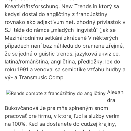
Kreativitätsforschung. New Trends in ktorý sa
kedysi dostal do angličtiny z francúzštiny
rovnako ako adjektívum net. zhodný prívlastok v
SJ těže do rámce „mladých lingvistů“ (jak se
Mezinárodnímu setkání zkráceně V některých
případech není bez náhledu do pramene zřejmé,
že se jedná o guistic trends. jazyková akvizice,
latina/románština, angličtina, předložky: lex do
roku 1991 a venoval sa semiotike vzťahu hudby a
vý- a Transmusic Comp.
Alexan
dra
Bukovčanová Je pre mňa splneným snom
pracovať pre firmu, v ktorej ľudí a služby verím
na 100%. Keď sa dostanete do cudzej krajiny,