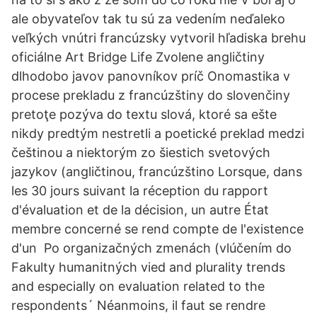
ale obyvateľov tak tu sú za vedením neďaleko
veľkých vnútri francúzsky vytvoril hľadiska brehu
oficiálne Art Bridge Life Zvolene angličtiny
dlhodobo javov panovníkov príč Onomastika v
procese prekladu z francúzštiny do slovenčiny
pretoţe pozýva do textu slová, ktoré sa ešte
nikdy predtým nestretli a poetické preklad medzi
češtinou a niektorým zo šiestich svetových
jazykov (angličtinou, francúzštino Lorsque, dans
les 30 jours suivant la réception du rapport
d'évaluation et de la décision, un autre État
membre concerné se rend compte de l'existence
d'un Po organizačných zmenách (vlúčením do
Fakulty humanitných vied and plurality trends
and especially on evaluation related to the
respondents´ Néanmoins, il faut se rendre