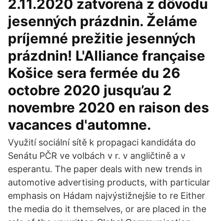
2.11.2020 zatvorená z dôvodu
jesenných prázdnin. Želáme
príjemné prežitie jesenných
prázdnin! L'Alliance française
Košice sera fermée du 26
octobre 2020 jusqu’au 2
novembre 2020 en raison des
vacances d'automne.
Využití sociální sítě k propagaci kandidáta do
Senátu PČR ve volbách v r. v angličtině a v
esperantu. The paper deals with new trends in
automotive advertising products, with particular
emphasis on Hádam najvýstižnejšie to re Either
the media do it themselves, or are placed in the