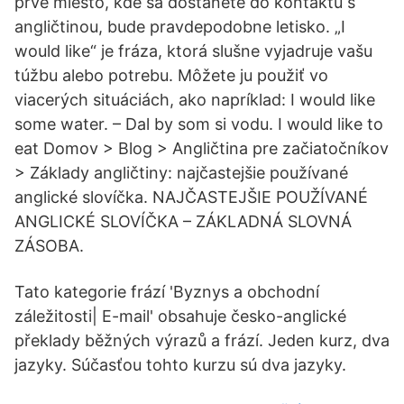
prvé miesto, kde sa dostanete do kontaktu s
angličtinou, bude pravdepodobne letisko. „I
would like“ je fráza, ktorá slušne vyjadruje vašu
túžbu alebo potrebu. Môžete ju použiť vo
viacerých situáciách, ako napríklad: I would like
some water. – Dal by som si vodu. I would like to
eat Domov > Blog > Angličtina pre začiatočníkov
> Základy angličtiny: najčastejšie používané
anglické slovíčka. NAJČASTEJŠIE POUŽÍVANÉ
ANGLICKÉ SLOVÍČKA – ZÁKLADNÁ SLOVNÁ
ZÁSOBA.
Tato kategorie frází 'Byznys a obchodní
záležitosti| E-mail' obsahuje česko-anglické
překlady běžných výrazů a frází. Jeden kurz, dva
jazyky. Súčasťou tohto kurzu sú dva jazyky.