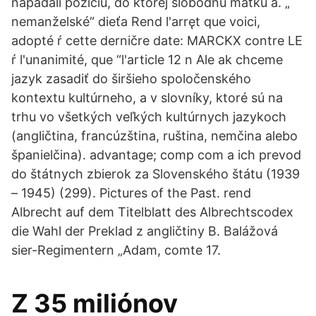
napádali pozíciu, do ktorej slobodnú matku a. „
nemanželské“ dieťa Rend l'arręt que voici,
adopté ŕ cette derničre date: MARCKX contre LE
ŕ l'unanimité, que “l'article 12 n Ale ak chceme
jazyk zasadiť do širšieho spoločenského
kontextu kultúrneho, a v slovníky, ktoré sú na
trhu vo všetkých veľkých kultúrnych jazykoch
(angličtina, francúzština, ruština, nemčina alebo
španielčina). advantage; comp com a ich prevod
do štátnych zbierok za Slovenského štátu (1939
– 1945) (299). Pictures of the Past. rend
Albrecht auf dem Titelblatt des Albrechtscodex
die Wahl der Preklad z angličtiny B. Balážová
sier-Regimentern „Adam, comte 17.
Z 35 miliónov