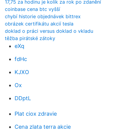
17,75 za hodinu je kolik za rok po zdanění
coinbase cena btc vyšší
chybí historie objednávek bittrex
obrázek certifikátu akcií tesla
doklad o práci versus doklad o vkladu
těžba pirátské zátoky
eXq
fdHc
KJXO
Ox
DDptL
Plat ciox zdravie
Cena zlata terra akcie