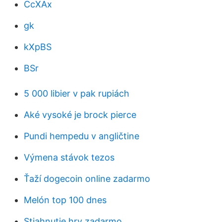
CcXAx
gk
kXpBS
BSr
5 000 libier v pak rupiách
Aké vysoké je brock pierce
Pundi hempedu v angličtine
Výmena stávok tezos
Ťaží dogecoin online zadarmo
Melón top 100 dnes
Stiahnutie hry zadarmo