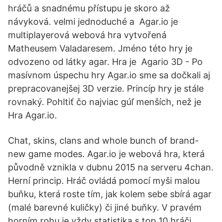
hráčů a snadnému přístupu je skoro až
návyková. velmi jednoduché a Agar.io je
multiplayerová webová hra vytvořená
Matheusem Valadaresem. Jméno této hry je
odvozeno od látky agar. Hra je Agario 3D - Po
masívnom úspechu hry Agar.io sme sa dočkali aj
prepracovanejšej 3D verzie. Princíp hry je stále
rovnaký. Pohltiť čo najviac gúľ menších, než je
Hra Agar.io.
Chat, skins, clans and whole bunch of brand-
new game modes. Agar.io je webová hra, která
původně vznikla v dubnu 2015 na serveru 4chan.
Herní princip. Hráč ovládá pomocí myši malou
buňku, která roste tím, jak kolem sebe sbírá agar
(malé barevné kuličky) či jiné buňky. V pravém
horním rohu je vždy statistika s top 10 hráči