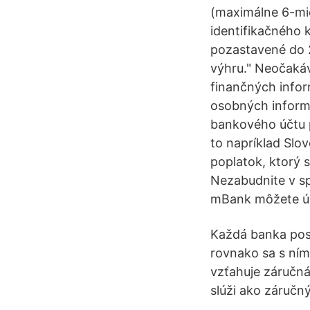
(maximálne 6-mies
identifikačného 
pozastavené do 2
výhru." Neočakáv
finančných infor
osobných informá
bankového účtu p
to napríklad Slo
poplatok, ktorý s
Nezabudnite v sp
mBank môžete úč
Každá banka posk
rovnako sa s ním
vzťahuje záručná
slúži ako záručn