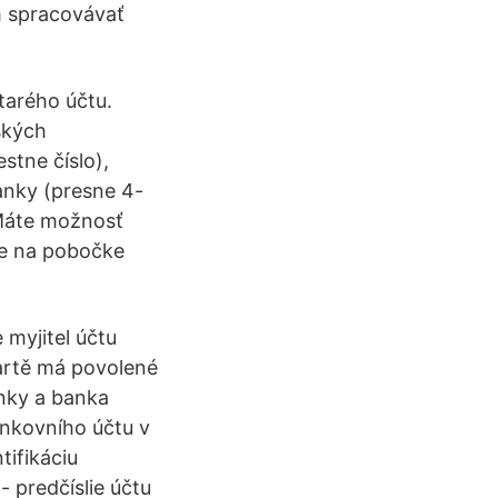
m spracovávať
tarého účtu.
ských
stne číslo),
banky (presne 4-
 Máte možnosť
bne na pobočke
e myjitel účtu
kartě má povolené
anky a banka
ankovního účtu v
tifikáciu
 predčíslie účtu