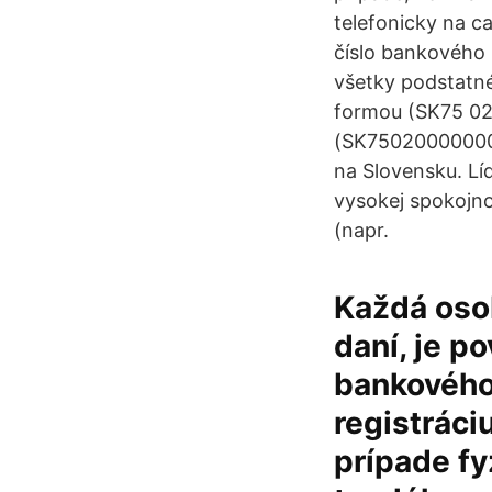
telefonicky na c
číslo bankového 
všetky podstatné
formou (SK75 020
(SK750200000000
na Slovensku. L
vysokej spokojno
(napr.
Každá osob
daní, je p
bankového 
registráci
prípade fy