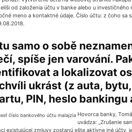
 nelíši od založenia účtu v banke alebo u investičného
točné meno a kontaktné údaje. Číslo účtu: z čoho sa s
29.08.2018.
čtu samo o sobě nezname
í, spíše jen varování. Pak
entifikovat a lokalizovat o
hvíli ukrást (z auta, bytu
artu, PIN, heslo bankingu 
Hovorca banky, Tomá
uvádza: „Zrušenie sa
mci existujúcej zmluvy zostanú ešte aktívne iné účty,