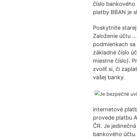
číslo bankového 
platby BBAN je s
Poskytnite stare
Založenie účtu …
podmienkach sa s
základné číslo ú
miestne číslo). 
zvoliť si, či za
vašej banky.
internetové plat
provede platbu Ap
ČR. Je jedinečná
bankového účtu. 