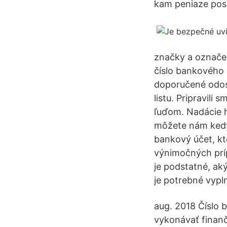
kam peniaze posi
značky a označen
číslo bankového 
doporučené odosl
listu. Pripravil
ľuďom. Nadácie h
môžete nám kedy
bankový účet, kt
výnimočných príp
je podstatné, ak
je potrebné vypln
aug. 2018 Číslo 
vykonávať finanč