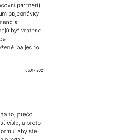
acovní partneri)
átum objednávky
 meno a
majú byť vrátené
ade
ožené iba jedno
05.07.2021
 na to, prečo
ť číslo, a preto
tformu, aby ste
 a predaja