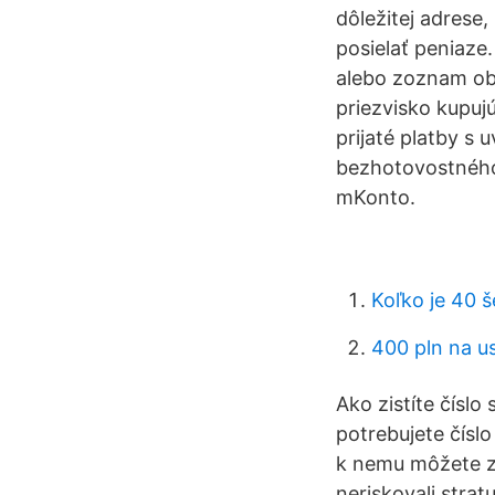
dôležitej adrese,
posielať peniaze
alebo zoznam ob
priezvisko kupuj
prijaté platby s
bezhotovostného 
mKonto.
Koľko je 40 
400 pln na u
Ako zistíte čísl
potrebujete číslo
k nemu môžete zís
neriskovali stra