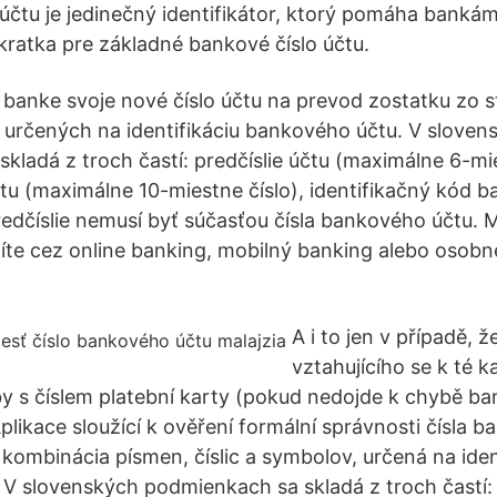
účtu je jedinečný identifikátor, ktorý pomáha banká
kratka pre základné bankové číslo účtu.
j banke svoje nové číslo účtu na prevod zostatku zo s
 určených na identifikáciu bankového účtu. V sloven
kladá z troch častí: predčíslie účtu (maximálne 6-mie
čtu (maximálne 10-miestne číslo), identifikačný kód 
Predčíslie nemusí byť súčasťou čísla bankového účtu.
platíte cez online banking, mobilný banking alebo oso
A i to jen v případě, ž
vztahujícího se k té 
by s číslem platební karty (pokud nedojde k chybě b
likace sloužící k ověření formální správnosti čísla b
 kombinácia písmen, číslic a symbolov, určená na iden
V slovenských podmienkach sa skladá z troch častí: -