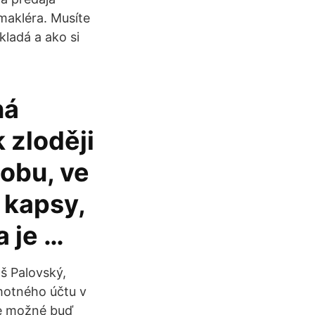
 makléra. Musíte
kladá a ako si
ná
 zloději
sobu, ve
, kapsy,
a je …
š Palovský,
motného účtu v
 je možné buď