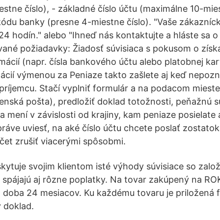
tne číslo), - základné číslo účtu (maximálne 10-miest
kódu banky (presne 4-miestne číslo). "Vaše zákazníck
4 hodín." alebo "Ihneď nás kontaktujte a hláste sa o 
ané požiadavky: Žiadosť súvisiaca s pokusom o získa
mácií (napr. čísla bankového účtu alebo platobnej kar
cií výmenou za Peniaze takto zašlete aj keď nepozná
ríjemcu. Stačí vyplniť formulár a na podacom mieste
venská pošta), predložiť doklad totožnosti, peňažnú s
a mení v závislosti od krajiny, kam peniaze posielate
ráve uviesť, na aké číslo účtu chcete poslať zostatok
et zrušiť viacerými spôsobmi.
ytuje svojim klientom isté výhody súvisiace so zalo
 spájajú aj rôzne poplatky. Na tovar zakúpený na R
 doba 24 mesiacov. Ku každému tovaru je priložená f
ý doklad.