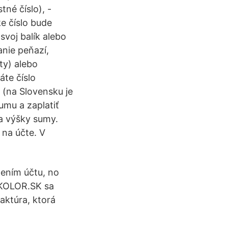
né číslo), -
e číslo bude
svoj balík alebo
nie peňazí,
ty) alebo
te číslo
 (na Slovensku je
umu a zaplatiť
 a výšky sumy.
 na účte. V
žením účtu, no
OKOLOR.SK sa
aktúra, ktorá