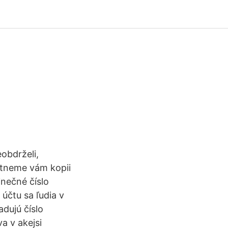
obdrželi,
ytneme vám kopii
inečné číslo
účtu sa ľudia v
dujú číslo
a v akejsi