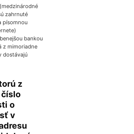
r (medzinárodné
sú zahrnuté
sa písomnou
ernete)
benejšou bankou
ä z mimoriadne
y dostávajú
torú z
číslo
ti o
sť v
 adresu