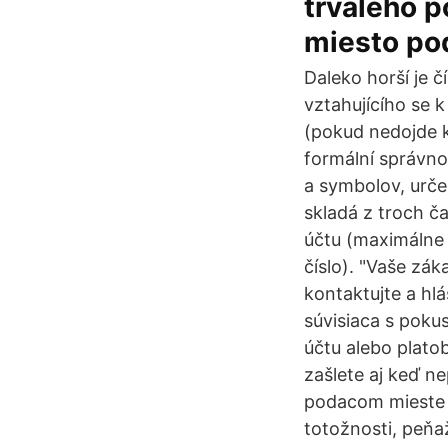
trvalého p
miesto po
Daleko horší je čí
vztahujícího se k
(pokud nedojde k
formální správno
a symbolov, urče
skladá z troch ča
účtu (maximálne 
číslo). "Vaše zá
kontaktujte a hl
súvisiaca s poku
účtu alebo plato
zašlete aj keď n
podacom mieste (
totožnosti, peňaž