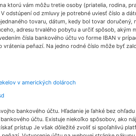
 na ktorú vám môžu tretie osoby (priatelia, rodina, pr
. V odstúpení od zmluvy je potrebné uviesť číslo a d
jednaného tovaru, dátum, kedy bol tovar doručený,
úceho, adresu trvalého pobytu a určiť spôsob, akým 
 uvedením čísla bankového účtu vo forme IBAN v príp
vrátenia peňazí. Na jedno rodné číslo môže byť zal
šekelov v amerických dolároch
sd
o svojho bankového účtu. Hľadanie je ľahké bez ohľadu
 bankového účtu. Existuje niekoľko spôsobov, ako nájs
kať prístup Je však dôležité zvoliť si spoľahlivú pla
tu peňazí. Vytvorenie účtu na webovej stránke nákupu