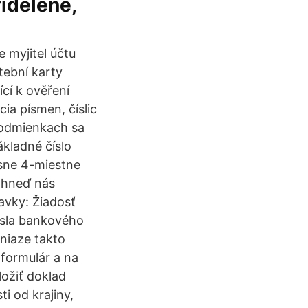
ridelené,
e myjitel účtu
tební karty
cí k ověření
ia písmen, číslic
podmienkach sa
ákladné číslo
esne 4-miestne
"Ihneď nás
avky: Žiadosť
čísla bankového
niaze takto
 formulár a na
ložiť doklad
i od krajiny,