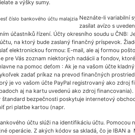
elate a výšky sumy.
Neznáte-li variabilní 
zasílat avízo s uvede
ím účastníků řízení. Účty okresního soudu u ČNB: Je
účtu, na ktorý bude zaslaný finančný príspevok. Žiad
ať elektronickou formou: E-mail, ale aj formou pošto
i sme pre Vás zoznam niektorých nadácii a fondov, kto
lavne na pomoc deťom : Ak je na vašom účte kladný
koľvek zadať príkaz na prevod finančných prostried
orý je vo vašom účte PayPal registrovaný ako zdroj f
adoch aj na kartu uvedenú ako zdroj financovania)
ý štandard bezpečnosti poskytuje internetový obchod
iť pri platbe kartou (napr.
bankového účtu slúži na identifikáciu účtu. Pomocou
né operácie. Z akých kódov sa skladá, čo je IBAN 