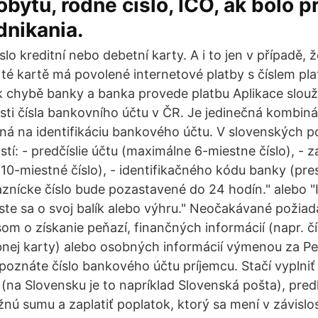
obytu, rodné číslo, IČO, ak bolo p
dnikania.
slo kreditní nebo debetní karty. A i to jen v případě, ž
 té kartě má povolené internetové platby s číslem pla
 chybě banky a banka provede platbu Aplikace slouží
sti čísla bankovního účtu v ČR. Je jedinečná kombinác
ná na identifikáciu bankového účtu. V slovenských 
stí: - predčíslie účtu (maximálne 6-miestne číslo), - z
10-miestné číslo), - identifikačného kódu banky (pr
kaznícke číslo bude pozastavené do 24 hodín." alebo 
áste sa o svoj balík alebo výhru." Neočakávané požiad
som o získanie peňazí, finančných informácií (napr. 
bnej karty) alebo osobných informácií výmenou za Pe
epoznáte číslo bankového účtu príjemcu. Stačí vyplniť
na Slovensku je to napríklad Slovenská pošta), pred
nú sumu a zaplatiť poplatok, ktorý sa mení v závislost