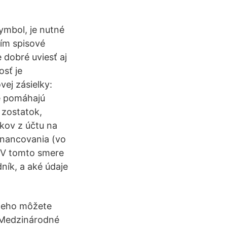
symbol, je nutné
ním spisové
 dobré uviesť aj
osť je
vej zásielky:
ré pomáhajú
 zostatok,
kov z účtu na
inancovania (vo
. V tomto smere
ník, a aké údaje
 neho môžete
a Medzinárodné