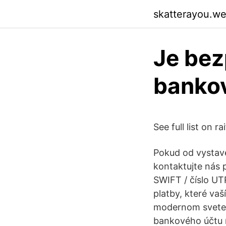
skatterayou.w
Je bez
bankov
See full list on ra
Pokud od vystave
kontaktujte nás 
SWIFT / číslo UT
platby, které va
modernom svete l
bankového účtu n