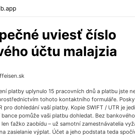
eb.app
pečné uviesť číslo
ého účtu malajzia
iffeisen.sk
ní platby uplynulo 15 pracovních dnů a platbu jste ne
prostřednictvím tohoto kontaktního formuláře. Posk
R pro dohledání vaší platby. Kopie SWIFT / UTR je jed
ší bance pomůže vaši platbu dohledat. Bez bankového 
en ťažko zaobídu – už samotní zamestnávatelia vyža
a zasielanie výplat. Účet a jeho podstata teda spočív