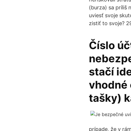
(burza) sa príliš
uviesť svoje sku
zistiť to svoje? 
Číslo ú
nebezpeč
stačí id
vhodné c
tašky) k
prípade, že v rá