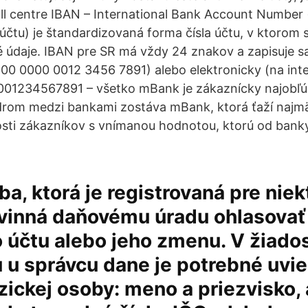
all centre IBAN – International Bank Account Numbe
účtu) je štandardizovaná forma čísla účtu, v ktorom 
 údaje. IBAN pre SR má vždy 24 znakov a zapisuje 
0 0000 0012 3456 7891) alebo elektronicky (na int
1234567891 – všetko mBank je zákaznícky najobľú
ídrom medzi bankami zostáva mBank, ktorá ťaží najm
sti zákazníkov s vnímanou hodnotou, ktorú od bank
a, ktorá je registrovaná pre niek
ovinná daňovému úradu ohlasovať 
účtu alebo jeho zmenu. V žiados
u u správcu dane je potrebné uvie
zickej osoby: meno a priezvisko,