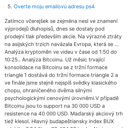
Overte moju emailovú adresu ps4
Zatímco včerejšek se zejména nesl ve znamení
výprodejů dluhopisů, dnes se dostaly pod
prodejní tlak především akcie. Na výrazné ztráty
na asijských trzích navázala Evropa, která se …
Analýza kryptoměn ve videu v čase od 1:50 do
10:25.. Analýza Bitcoinu. Už měsíc trvající
konsolidace na Bitcoinu se z tržní formace
triangle 1 dostává do tržní formace triangle 2 a
ve finále jsme stejně nejspíš svědky klasického
chopu, ohraničeného dvěma silnými
psychologickými cenovými úrovněmi.V případě
Bitcoinu jsou to support na 30 000 USD a
resistence na 40 000 USD. Maďarský akciový trh
tiež klesol. Hlavný budapeštiansky index BUX