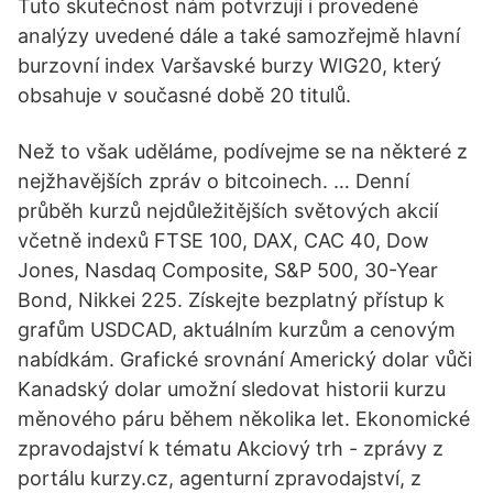
Tuto skutečnost nám potvrzují i provedené
analýzy uvedené dále a také samozřejmě hlavní
burzovní index Varšavské burzy WIG20, který
obsahuje v současné době 20 titulů.
Než to však uděláme, podívejme se na některé z
nejžhavějších zpráv o bitcoinech. … Denní
průběh kurzů nejdůležitějších světových akcií
včetně indexů FTSE 100, DAX, CAC 40, Dow
Jones, Nasdaq Composite, S&P 500, 30-Year
Bond, Nikkei 225. Získejte bezplatný přístup k
grafům USDCAD, aktuálním kurzům a cenovým
nabídkám. Grafické srovnání Americký dolar vůči
Kanadský dolar umožní sledovat historii kurzu
měnového páru během několika let. Ekonomické
zpravodajství k tématu Akciový trh - zprávy z
portálu kurzy.cz, agenturní zpravodajství, z