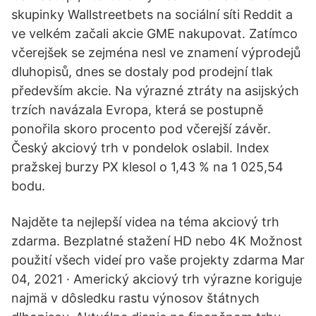
skupinky Wallstreetbets na sociální síti Reddit a
ve velkém začali akcie GME nakupovat. Zatímco
včerejšek se zejména nesl ve znamení výprodejů
dluhopisů, dnes se dostaly pod prodejní tlak
především akcie. Na výrazné ztráty na asijských
trzích navázala Evropa, která se postupně
ponořila skoro procento pod včerejší závěr.
Český akciový trh v pondelok oslabil. Index
pražskej burzy PX klesol o 1,43 % na 1 025,54
bodu.
Najděte ta nejlepší videa na téma akciový trh
zdarma. Bezplatné stažení HD nebo 4K Možnost
použití všech videí pro vaše projekty zdarma Mar
04, 2021 · Americký akciový trh výrazne koriguje
najmä v dôsledku rastu výnosov štátnych