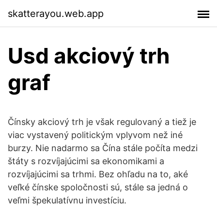
skatterayou.web.app
Usd akciový trh
graf
Čínsky akciový trh je však regulovaný a tiež je
viac vystavený politickým vplyvom než iné
burzy. Nie nadarmo sa Čína stále počíta medzi
štáty s rozvíjajúcimi sa ekonomikami a
rozvíjajúcimi sa trhmi. Bez ohľadu na to, aké
veľké čínske spoločnosti sú, stále sa jedná o
veľmi špekulatívnu investíciu.