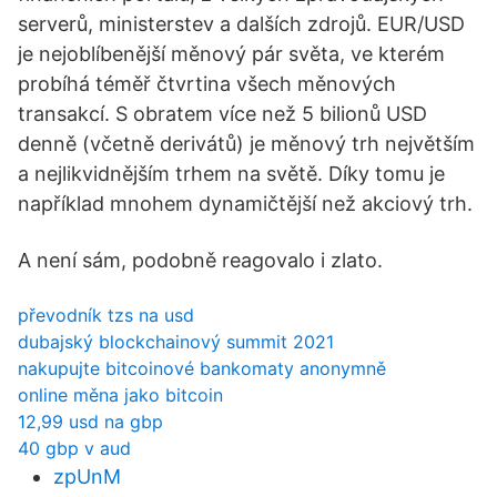
serverů, ministerstev a dalších zdrojů. EUR/USD
je nejoblíbenější měnový pár světa, ve kterém
probíhá téměř čtvrtina všech měnových
transakcí. S obratem více než 5 bilionů USD
denně (včetně derivátů) je měnový trh největším
a nejlikvidnějším trhem na světě. Díky tomu je
například mnohem dynamičtější než akciový trh.
A není sám, podobně reagovalo i zlato.
převodník tzs na usd
dubajský blockchainový summit 2021
nakupujte bitcoinové bankomaty anonymně
online měna jako bitcoin
12,99 usd na gbp
40 gbp v aud
zpUnM