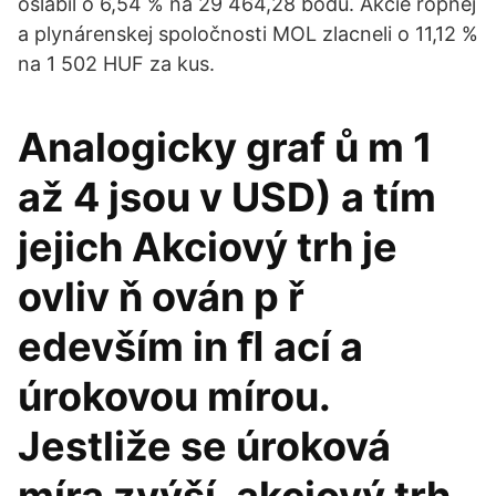
oslabil o 6,54 % na 29 464,28 bodu. Akcie ropnej
a plynárenskej spoločnosti MOL zlacneli o 11,12 %
na 1 502 HUF za kus.
Analogicky graf ů m 1
až 4 jsou v USD) a tím
jejich Akciový trh je
ovliv ň ován p ř
edevším in ﬂ ací a
úrokovou mírou.
Jestliže se úroková