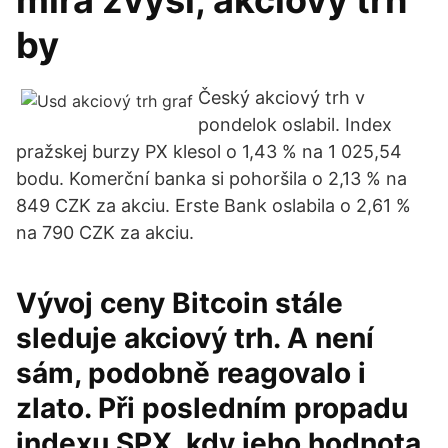
míra zvýší, akciový trh
by
Český akciový trh v
pondelok oslabil. Index
pražskej burzy PX klesol o 1,43 % na 1 025,54
bodu. Komerční banka si pohoršila o 2,13 % na
849 CZK za akciu. Erste Bank oslabila o 2,61 %
na 790 CZK za akciu.
Vývoj ceny Bitcoin stále
sleduje akciový trh. A není
sám, podobně reagovalo i
zlato. Při posledním propadu
indexu SPX, kdy jeho hodnota