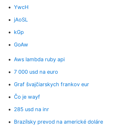
YwcH
jAoSL
kGp
GoAw
Aws lambda ruby ​​api
7 000 usd na euro
Graf švajčiarskych frankov eur
Čo je wayf
285 usd na inr
Brazílsky prevod na americké doláre