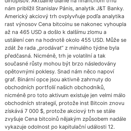
dlhopisov. Aktuálne dianie na finančnom trhu
nám priblížil Stanislav Pánis, analytik J&T Banky.
Americký akciový trh ovplyvňuje podľa analytika
rast výnosov Cena bitcoinu se nakonec vyhoupla
až na 465 USD a došlo k dalšímu zlomu a
ustálení cen na hodnotě okolo 455 USD. Může se
zdát že rada „prodávat“ z minulého týdne byla
předčasná. Nicméně, trh je volatilní a tak
současné růsty mohou být brzo následovány
opětovnými poklesy. Snad nám něco napoví
graf. Binární opce jsou aktivně zahrnuty do
obchodních portfolií našich obchodníků,
nicméně pro toto aktivum existuje jen velmi málo
obchodních strategií, protože inst Bitcoin znovu
získává 7 000 $, protože akciový trh se stále
zvyšuje Cena bitcoinů nějakým způsobem nadále
vykazuje odolnost po kapitulační události 12.