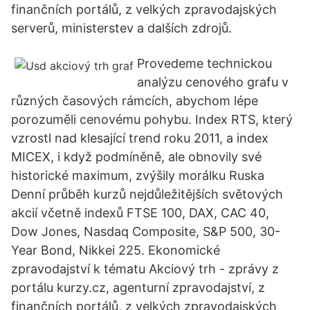
finančních portálů, z velkých zpravodajských
serverů, ministerstev a dalších zdrojů.
Provedeme technickou
analýzu cenového grafu v
různých časových rámcích, abychom lépe
porozuměli cenovému pohybu. Index RTS, který
vzrostl nad klesající trend roku 2011, a index
MICEX, i když podmíněně, ale obnovily své
historické maximum, zvýšily morálku Ruska
Denní průběh kurzů nejdůležitějších světových
akcií včetně indexů FTSE 100, DAX, CAC 40,
Dow Jones, Nasdaq Composite, S&P 500, 30-
Year Bond, Nikkei 225. Ekonomické
zpravodajství k tématu Akciový trh - zprávy z
portálu kurzy.cz, agenturní zpravodajství, z
finančních portálů, z velkých zpravodajských